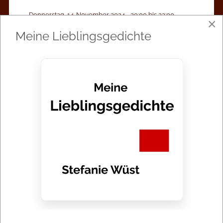
Donnerstag, 14. November 2024 - 20:00 bis 22:00
×
Meine Lieblingsgedichte
WO:
kleines theater Bad Godesberg Koblenzer Str.
78, 53177 Bonn
DAUER:
90 Minuten
WEBSEITE:
kleines Theater - Bad Godesberg
FACEBOOK: