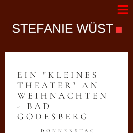
Alle Programme - Liste
Diskografie
Hörproben
Videos
EIN "KLEINES
Presse
THEATER" AN
WEIHNACHTEN
- BAD
GODESBERG
DONNERS
TAG