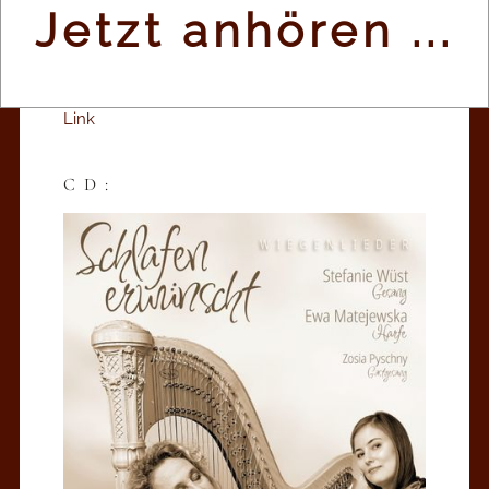
Link
Jetzt anhören ...
INSTAGRAM:
Link
CD: