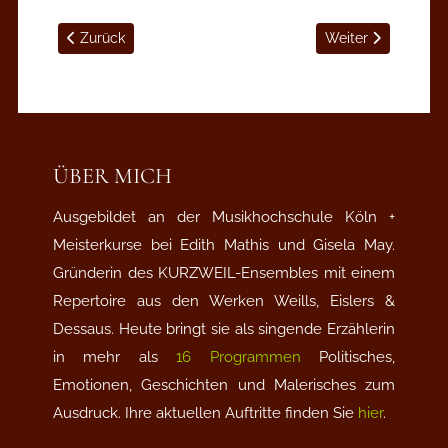
Vorheriger Beitrag: Schlafen erwünscht - Köln
Nächster Beitrag:
Zurück
Weiter
ÜBER MICH
Ausgebildet an der Musikhochschule Köln +
Meisterkurse bei Edith Mathis und Gisela May.
Gründerin des KURZWEIL-Ensembles mit einem
Repertoire aus den Werken Weills, Eislers &
Dessaus. Heute bringt sie als singende Erzählerin
in mehr als
16 Programmen
Politisches,
Emotionen, Geschichten und Malerisches zum
Ausdruck. Ihre aktuellen Auftritte finden Sie
hier
.