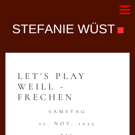
Alle Programme - Liste
Diskografie
Hörproben
Videos
LET'S PLAY
Presse
WEILL -
FRECHEN
SAMS
TAG
22. NOV. 2025