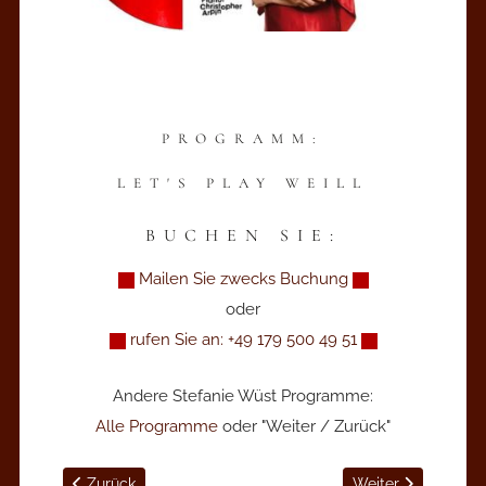
PROGRAMM:
LET'S PLAY WEILL
BUCHEN SIE:
Mailen Sie zwecks Buchung
oder
rufen Sie an: +49 179 500 49 51
Andere Stefanie Wüst Programme:
Alle Programme
oder "Weiter / Zurück"
Vorheriger Beitrag: Ruhe die bewegt - Köln-Rondorf
Nächster Beitrag:
Zurück
Weiter