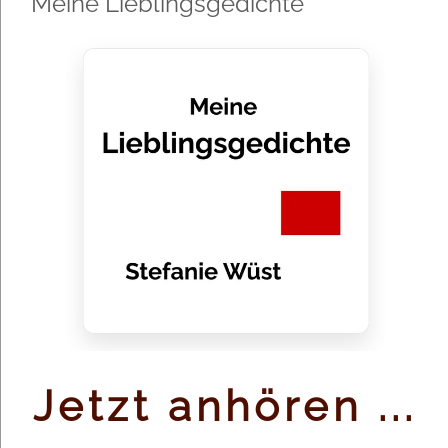
Meine Lieblingsgedichte
ÜBER MICH
Ausgebildet an der Musikhochschule Köln +
Meisterkurse bei Edith Mathis und Gisela May.
Gründerin des KURZWEIL-Ensembles mit einem
Repertoire aus den Werken Weills, Eislers &
Dessaus. Heute bringt sie als singende Erzählerin
in mehr als
16 Programmen
Politisches,
Emotionen, Geschichten und Malerisches zum
Ausdruck. Ihre aktuellen Auftritte finden Sie
hier
.
Jetzt anhören ...