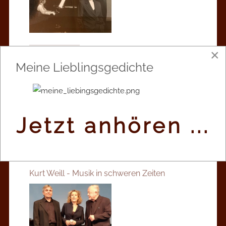
×
Wer hat Angst vor dem schwarzen Hund?
Meine Lieblingsgedichte
Über die Melancholie
Jetzt anhören ...
Kurt Weill - Musik in schweren Zeiten