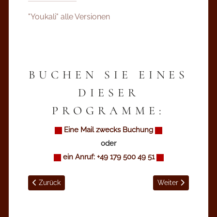
"Youkali" alle Versionen
BUCHEN SIE EINES
DIESER
PROGRAMME:
Eine Mail zwecks Buchung
oder
ein Anruf: +49 179 500 49 51
Vorheriger Beitrag: Auftritte / Engagements
Nächster Beitrag: 
Zurück
Weiter