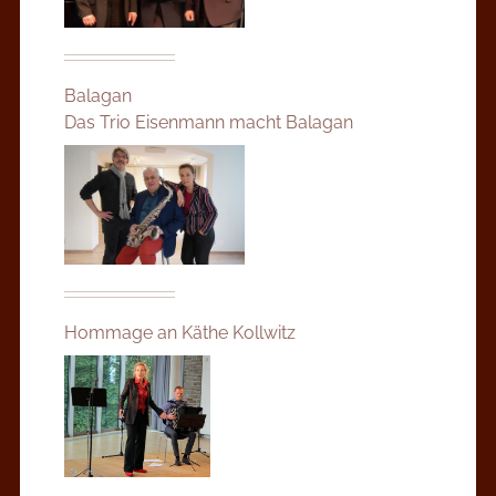
Balagan
Das Trio Eisenmann macht Balagan
Hommage an Käthe Kollwitz