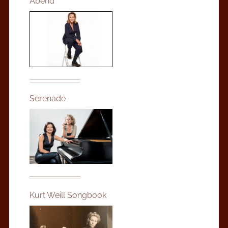
Abend
Serenade
Kurt Weill Songbook