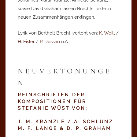
Johannes Martin Kränzle, Annette Schlünz,
sowie David Graham lassen Brechts Texte in
neuen Zusammenhängen erklingen.
Lyrik von Bertholt Brecht, vertont von:
K. Weill
/
H. Eisler
/
P. Dessau
u.A.
NEUVERTONUNGE
N
REINSCHRIFTEN DER
KOMPOSITIONEN FÜR
STEFANIE WÜST VON:
J. M. KRÄNZLE
/
A. SCHLÜNZ
M. F. LANGE
&
D. P. GRAHAM