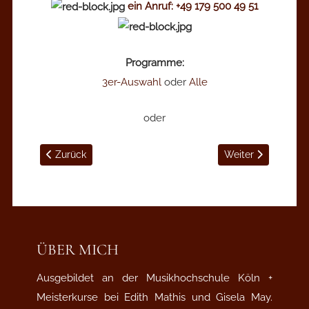
ein Anruf: +49 179 500 49 51
Programme:
3er-Auswahl
oder
Alle
oder
Vorheriger Beitrag: "Let's play Weill"
Nächster Beitrag: 
Zurück
Weiter
ÜBER MICH
Ausgebildet an der Musikhochschule Köln +
Meisterkurse bei Edith Mathis und Gisela May.