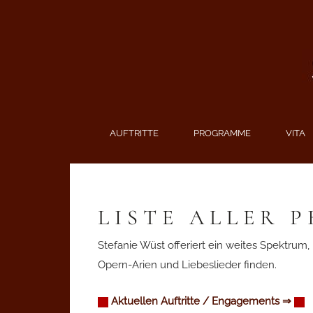
Alle Programme - Liste
Diskografie
Hörproben
Videos
AUFTRITTE
PROGRAMME
VITA
Presse
LISTE ALLER 
Stefanie Wüst offeriert ein weites Spektrum
Opern-Arien und Liebeslieder finden.
Aktuellen
Auftritte / Engagements ⇒