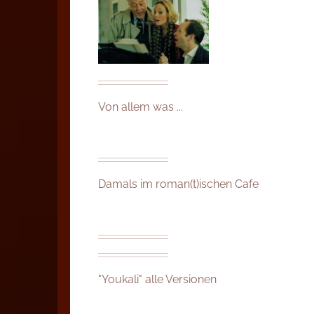
Von allem was ...
Damals im roman(t)ischen Cafe
"Youkali" alle Versionen