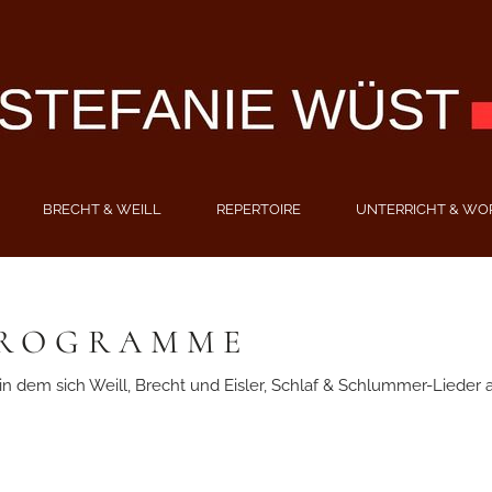
BRECHT & WEILL
REPERTOIRE
UNTERRICHT & WO
PROGRAMME
, in dem sich Weill, Brecht und Eisler, Schlaf & Schlummer-Liede