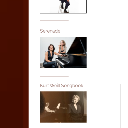
Serenade
Kurt Weill Songbook