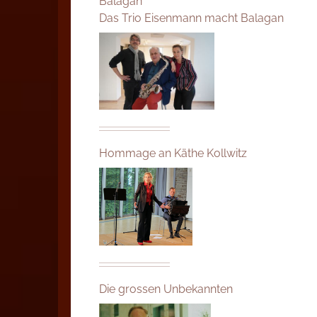
Balagan
Das Trio Eisenmann macht Balagan
Hommage an Käthe Kollwitz
Die grossen Unbekannten